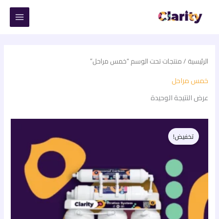
خطي
لى
لمحتوى
الرئيسية
/ منتجات تحت الوسم “خمس مراحل”
خمس مراحل
عرض النتيجة الوحيدة
السعر
السعر
الأصلي
الحالي
تخفيض!
هو:
هو:
1.650,00 EGP.
1.990,00 EGP.