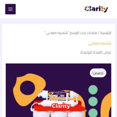
خطي
لى
لمحتوى
الرئيسية
/ منتجات تحت الوسم “شاسيه معدني”
شاسيه معدني
عرض النتيجة الوحيدة
السعر
السعر
الأصلي
الحالي
تخفيض!
هو:
هو:
2.600,00 EGP.
3.900,00 EGP.