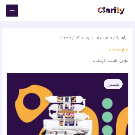
خطي
لى
لمحتوى
الرئيسية
/ منتجات تحت الوسم “فلتر مضخة”
فلتر مضخة
عرض النتيجة الوحيدة
السعر
السعر
الأصلي
الحالي
تخفيض!
هو:
هو:
4.325,00 EGP.
6.200,00 EGP.