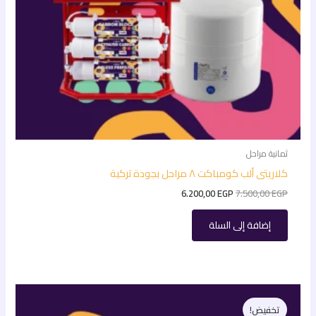
ثمانية مراحل
كلاريتى ألب كومباكت ٨ مراحل بجودة تركية
6.200,00
EGP
7.500,00
EGP
إضافة إلى السلة
السعر
السعر
الأصلي
الحالي
تخفيض!
هو:
هو: