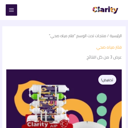
خطي
لى
لمحتوى
الرئيسية
/ منتجات تحت الوسم “فلتر مياه صحي”
فلتر مياه صحي
عرض ⁦3⁩ من كل النتائج
السعر
السعر
الأصلي
الحالي
تخفيض!
هو:
هو:
6.200,00 EGP.
7.500,00 EGP.