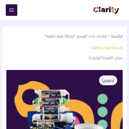
خطي
لى
لمحتوى
الرئيسية
/ منتجات تحت الوسم “محطة مياه منزلية”
محطة مياه منزلية
عرض النتيجة الوحيدة
السعر
السعر
الأصلي
الحالي
تخفيض!
هو:
هو:
6.500,00 EGP.
8.200,00 EGP.