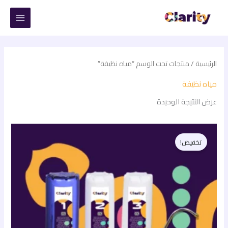
خطي
لى
لمحتوى
الرئيسية
/ منتجات تحت الوسم “مياه نظيفة”
مياه نظيفة
عرض النتيجة الوحيدة
السعر
السعر
الأصلي
الحالي
تخفيض!
هو:
هو:
999,00 EGP.
1.200,00 EGP.