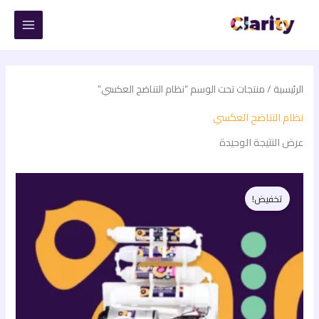
خطي
لى
لمحتوى
الرئيسية
/ منتجات تحت الوسم “نظام التناضح العكسي”
نظام التناضح العكسي
عرض النتيجة الوحيدة
السعر
السعر
الأصلي
الحالي
تخفيض!
هو:
هو:
4.325,00 EGP.
6.200,00 EGP.