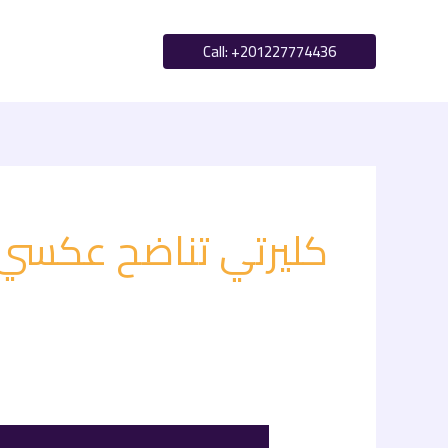
خطي
لى
Call: ‪+201227774436‬
لمحتوى
كليرتي تناضح عكسي
مقارنة