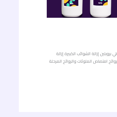
 5 مراحل فلتريشن كلاريتي 5 مراحل الترا فلتريشن كلاريتي 7 مراحل تناضح عكسي المرحلة 1: البولي بروبلين إزالة الشوائب الكبيرة إزالة
متصاص الملوثات والروائح امتصاص الملوثات والروائح المرحلة