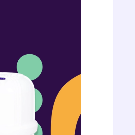
بين
فلاتر
كلاريتي
٥
مراحل
و٧
مراحل