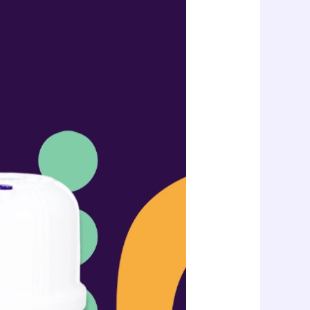
مقارنة
بين
فلاتر
كلاريتي
٥
مراحل
و٧
مراحل