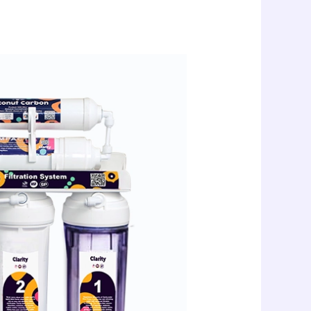
الفرق
بين
فلتر
كلاريتي
٥
مراحل
فلتريشن
والالترا
فلتريشن