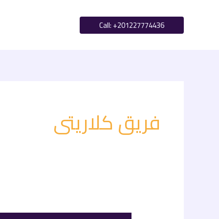
خطي
لى
Call: ‪+201227774436‬
لمحتوى
فريق كلاريتى