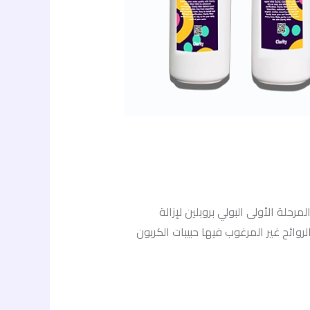
دول يوضح الفرق بين الفلترين العنصر فلتر كلاريتي بتقنية الفلتريشن فلتر كلاريتي بتقنية الترا فلتريشن (UF) المرحلة الأولى البولي بروبلين لإزالة
لروائح غير المرغوب فيها حبيبات الكربون