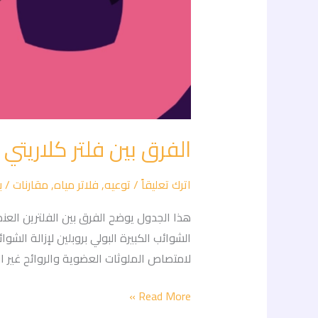
الفرق بين فلتر كلاريتي ٥ مراحل فلتريشن والالترا فلتريشن
اترك تعليقاً
/
توعيه
,
فلاتر مياه
,
مقارنات
/ ب
الشوائب الكبيرة البولي بروبلين لإزالة الشو
لامتصاص الملوثات العضوية والروائح غير ال
Read More »