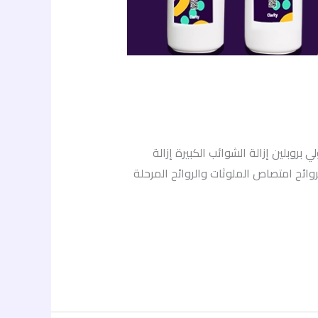
 5 مراحل فلتريشن كلاريتي 5 مراحل الترا فلتريشن كلاريتي 7 مراحل تناضح عكسي المرحلة 1: البولي بروبلين إزالة الشوائب الكبيرة إزالة
متصاص الملوثات والروائح امتصاص الملوثات والروائح المرحلة