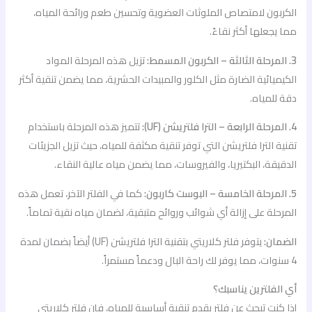
الكربون لامتصاص الملوثات العضوية وتحسين طعم ورائحة المياه،
مما يجعلها أكثر نقاءً.
3. المرحلة الثالثة – الكربون المسمط:
تزيل هذه المرحلة المواد
الكيميائية الضارة مثل الكلور والمبيدات الحشرية، مما يضمن تنقية أكثر
دقة للمياه.
4. المرحلة الرابعة – الترا فلتريشن (UF):
تتميز هذه المرحلة باستخدام
تقنية الترا فلتريشن التي توفر تنقية مكثفة للمياه، حيث تزيل الجزيئات
الدقيقة، البكتيريا، والفيروسات، مما يضمن مياه عالية النقاء.
5. المرحلة الخامسة – البوست كاربون:
كما في الفلتر الآخر، تعمل هذه
المرحلة على إزالة أي شوائب وروائح متبقية، لضمان مياه نقية تماماً.
الضمان:
يتوفر فلتر كلاريتي بتقنية الترا فلتريشن (UF) أيضاً بضمان لمدة
4 سنوات، مما يوفر لك راحة البال ودعماً مستمراً.
أي الفلترين يناسبك؟
إذا كنت تبحث عن فلتر يقدم تنقية أساسية للمياه، فإن فلتر كلاريتي