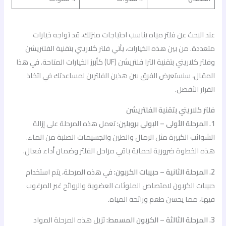
عند البحث عن فلتر مياه يناسب احتياجات منزلك، قد تواجه خيارات
متعددة. من بين هذه الخيارات، يأتي فلتر كلاريتي بتقنية الفلتريشن
وفلتر كلاريتي بتقنية الترا فلتريشن (UF) كأبرز الخيارات المتاحة. في هذا
المقال، سنستعرض الفرق بين هذين الفلترين لمساعدتك في اتخاذ
القرار الأفضل.
فلتر كلاريتي بتقنية الفلتريشن
1. المرحلة الأولى – البولي بروبلين:
تعمل هذه المرحلة على إزالة
الشوائب الكبيرة مثل الرمال والطين والجسيمات الصلبة من الماء.
هذه الخطوة ضرورية لحماية باقي مراحل الفلتر وضمان أداء فعال.
2. المرحلة الثانية – حبيبات الكربون:
في هذه المرحلة، يتم استخدام
حبيبات الكربون لامتصاص الملوثات العضوية والروائح غير المرغوب
فيها، مما يحسن طعم ورائحة المياه.
3. المرحلة الثالثة – الكربون المسمط:
تزيل هذه المرحلة المواد