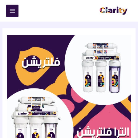
خطي
لى
لمحتوى