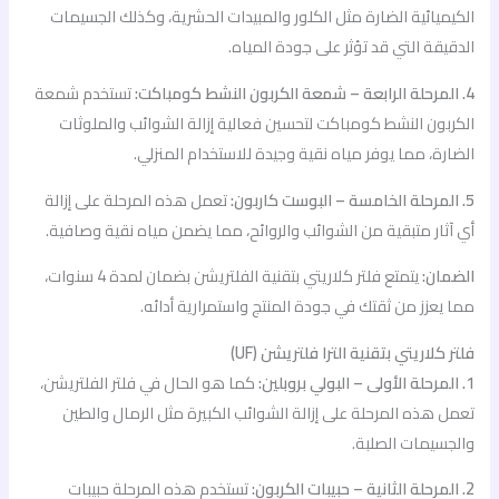
الكيميائية الضارة مثل الكلور والمبيدات الحشرية، وكذلك الجسيمات
الدقيقة التي قد تؤثر على جودة المياه.
4. المرحلة الرابعة – شمعة الكربون النشط كومباكت:
تستخدم شمعة
الكربون النشط كومباكت لتحسين فعالية إزالة الشوائب والملوثات
الضارة، مما يوفر مياه نقية وجيدة للاستخدام المنزلي.
5. المرحلة الخامسة – البوست كاربون:
تعمل هذه المرحلة على إزالة
أي آثار متبقية من الشوائب والروائح، مما يضمن مياه نقية وصافية.
الضمان:
يتمتع فلتر كلاريتي بتقنية الفلتريشن بضمان لمدة 4 سنوات،
مما يعزز من ثقتك في جودة المنتج واستمرارية أدائه.
فلتر كلاريتي بتقنية الترا فلتريشن (UF)
1. المرحلة الأولى – البولي بروبلين:
كما هو الحال في فلتر الفلتريشن،
تعمل هذه المرحلة على إزالة الشوائب الكبيرة مثل الرمال والطين
والجسيمات الصلبة.
2. المرحلة الثانية – حبيبات الكربون:
تستخدم هذه المرحلة حبيبات