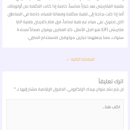
بتقنية الفلتريشن يعد خياراً مناسباً، خاصة إذا كانت التكلفة من أولوياتك.
أما إذا كنت بحاجة إلى تنقية مكثفة وفعالة للمياه، خاصة في المناطق
التي تحتوي على مياه غير نقية تماماً، فإن فلتر كلاريتي بتقنية الترا
فلتريشن (UF) هو الحل الأمثل. كلا الفلترين يوفران ضماناً لمدة 4
سنوات، مما يجعلهما خيارين موثوقين للاستخدام المنزلي.
المقالة التالية
←
اترك تعليقاً
لن يتم نشر عنوان بريدك الإلكتروني.
الحقول الإلزامية مشار إليها بـ
*
اكتب
هنا...