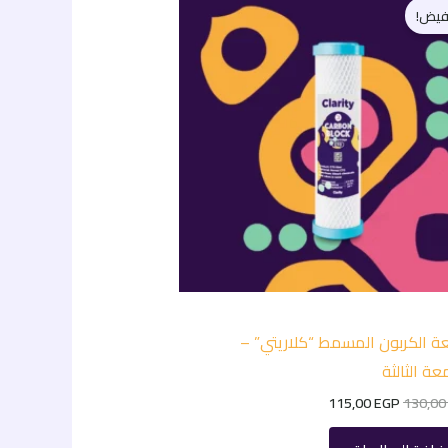
الأصلي
الحالي
فيض!
هو:
هو:
115,00 EGP.
130,00 EGP.
 الكربون المسمط “كلاريتي” –
ة الثالثة
115,00
EGP
130,0