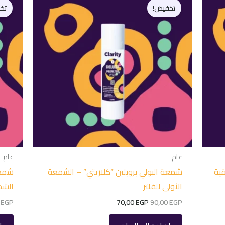
الأصلي
الحالي
تخفيض!
تخ
هو:
هو:
70,00 EGP.
90,00 EGP.
عام
عام
ية
شمعة البولي بروبلين “كلاريتي” – الشمعة
شمعة
الأولى للفلتر
الشمع
0
EGP
70,00
EGP
90,00
EGP