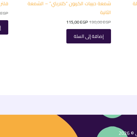
ة
شمعة حبيبات الكربون “كلاريتي” – الشمعة
فلتر 
الثانية
0
EGP
115,00
EGP
130,00
EGP
إ
إضافة إلى السلة
202