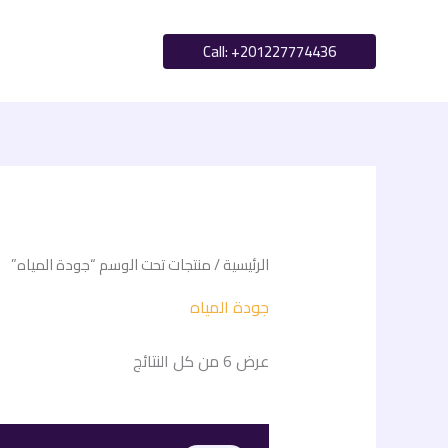
خطي
لى
Call: ‪+201227774436‬
لمحتوى
الرئيسية
/ منتجات تحت الوسم “جودة المياه”
جودة المياه
عرض ⁦6⁩ من كل النتائج
السعر
السعر