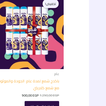
الأصلي
الحالي
تخفيض!
هو:
هو:
900,00 EGP.
1.290,00 EGP.
عام
باكدج شمع لمدة عام: الجودة والموثوق
مع شمع كلاريتي
900,00
EGP
1.290,00
EGP