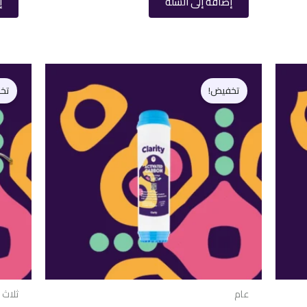
إضافة إلى السلة
إ
السعر
السعر
الأصلي
الحالي
تخفيض!
تخ
هو:
هو:
115,00 EGP.
130,00 EGP.
عام
ثلاث 