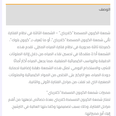
الوصف
مراجعات (0)
شمعة الكربون المسمط “كلاريتي” – الشمعة الثالثة في نظام الفلترة
تأتي شمعة الكربون المسمط “كلاريتي”، أو ما يُعرف بـ”كربون بلوك”،
كمرحلة ثالثة محورية في نظام فلترة المياه المنزلي. تقدم هذه
الشمعة أداءً متقدمًا في تحسين نقاء المياه من خلال إزالة الملوثات
الدقيقة والرواسب الكيميائية المتبقية، مما يجعل المياه أكثر أمانًا
للشرب والاستخدام اليومي. تمثل هذه الشمعة طبقة إضافية لحماية
جودة المياه، مع التركيز على التخلص من المواد الكيميائية والملوثات
الصغيرة التي قد تفلت من مراحل الفلترة الأولى والثانية.
مميزات شمعة الكربون المسمط “كلاريتي”
تمتاز شمعة الكربون المسمط كلاريتي بعدة خصائص تجعلها من أهم
مراحل الفلترة، وذلك بسبب تصميمها وكفاءتها العالية في الترشيح.
إليك أبرز مميزاتها: