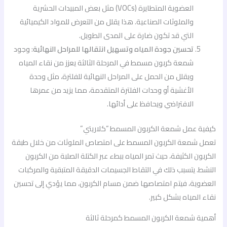
العضوية المتطايرة (VOCs) مثل بعض المبيدات الحشرية
والملوثات الصناعية. هذا يقلل من التعرض للمواد الكيميائية
التي قد تكون ضارة على المدى الطويل.
تحسين جودة المياه وتسهيل انتقالها للمراحل النهائية
: وجود
شمعة كربون مسمط في المرحلة الثالثة يعزز من نقاء المياه
ويقلل من الحمل على المراحل النهائية للفلترة، مثل وحدة
الأغشية أو وحدات الفلترة المتقدمة، مما يزيد من عمرها
الافتراضي ويحافظ على أدائها.
كيفية عمل شمعة الكربون المسمط “كلاريتي”
تعمل شمعة الكربون المسمط على امتصاص الملوثات من خلال طبقة
الكربون الكثيفة، حيث تمر المياه ببطء عبر الكتلة الصلبة من الكربون
النشط. يتسبب ذلك في التقاط الجسيمات الدقيقة المتبقية والمركبات
العضوية، فيتم امتصاصها ضمن مسام الكربون، مما يؤدي إلى تحسين
نقاء المياه بشكل كبير.
أهمية شمعة الكربون المسمط كمرحلة ثالثة