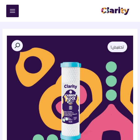
خطي
لى
لمحتوى
السعر
السعر
كمية
تخفيض!
شمعة
الأصلي
الحالي
الكربون
هو:
هو:
المسمط
"كلاريتي"
115,00 EGP.
130,00 EGP.
–
الشمعة
الثالثة