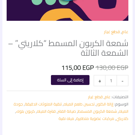
عام
,
قطع غيار
شمعة الكربون المسمط “كلاريتي” –
الشمعة الثالثة
115,00
EGP
130,00
EGP
+
-
إضافة إلى السلة
التصنيفات:
عام
,
قطع غيار
الوسوم:
إزالة الكلور
,
تحسين طعم المياه
,
تنقية الملوثات الدقيقة
,
جودة
المياه
,
شمعة الكربون المسمط
,
صيانة الفلتر
,
فلترة المياه
,
كربون بلوك
,
كلاريتي
,
مركبات عضوية متطايرة
,
مياه نقية