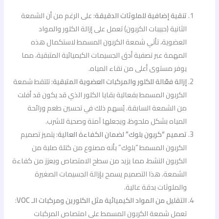
تنقية إضافية للملوثات الدقيقة
: على الرغم من أن الشمعة
الثانية (حبيبات الكربون) تعمل على إزالة الكلور والمواد
العضوية، تأتي شمعة الكربون المسمط لاستكمال هذه
المهمة عبر تصفية أدق الجسيمات الكيميائية المتبقية، مما
يوفر مستوى أعلى من نقاء المياه.
إزالة فعّالة للكلور والمركبات العضوية المتبقية
: تلتقط شمعة
الكربون المسمط بفعالية بقايا الكلور الذي قد يكون قد أفلت
من الشمعة السابقة. يُسهم ذلك في تحسين طعم ورائحة
المياه بشكل ملحوظ، ويجعلها آمنة وصحية للشرب.
تصميم “كربون بلوك” لضمان الكفاءة العالية
: يتميز تصميم
الكربون المسمط “بلوك” بأنه مصنوع من كتلة صلبة من
الكربون النشط، مما يزيد من سطح الامتصاص ويعزز من كفاءة
الشمعة. هذا التصميم يسمح بإزالة الجسيمات الصغيرة
والملوثات بدقة عالية.
التقليل من المواد الكيميائية مثل الكلورين ومركبات الـ VOC
:
تعمل شمعة الكربون المسمط على امتصاص المركبات