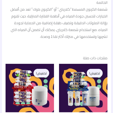
الخاتمة
شمعة الكربون المسمط “كلاريتي” أو “الكربون بلوك” تعد من أفضل
الخيارات لتحسين جودة المياه في أنظمة الفلترة المنزلية، حيث تقوم
بإزالة الملوثات الدقيقة وتضيف طبقة إضافية من الحماية لجودة
المياه. مع استخدام شمعة كلاريتي، يمكنك أن تضمن أن المياه التي
تشربها وتستخدمها في منزلك أكثر نقاءً وصحة.
منتجات ذات صلة
السعر
السعر
السعر
السعر
الأصلي
الحالي
الأصلي
الحالي
تخفيض!
تخفيض!
تخفيض!
تخفيض!
هو:
هو:
هو:
هو:
6.200,00 EGP.
7.500,00 EGP.
6.500,00 EGP.
8.200,00 EGP.