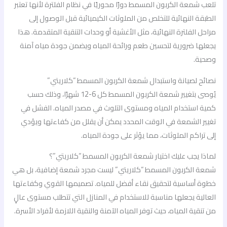
تلعب شمعة الكربون المسمط دورًا محوريًا في نظام الفلترة لأنها تعتبر
الطبقة النهائية للتخلص من الملوثات الكيميائية قبل الوصول إلى
مراحل الفلترة النهائية، مثل الأغشية أو وحدات التنقية المتقدمة. هذا
يجعلها ضرورية لتحسين طعم ورائحة المياه ويضمن جودة مياه آمنة
وصحية.
نصائح لصيانة واستبدال شمعة الكربون المسمط “كلاريتي”
يُوصى بتغيير شمعة الكربون المسمط كل 6-12 شهرًا، وذلك حسب
كمية استخدام المياه ومستوى التلوث في مصدر المياه. الفشل في
تغيير الشمعة في الوقت المحدد يمكن أن يقلل من كفاءتها ويؤدي
إلى تراكم الملوثات، مما يؤثر على جودة المياه.
لماذا يجب عليك اختيار شمعة الكربون المسمط “كلاريتي”؟
شمعة الكربون المسمط “كلاريتي” ليست مجرد شمعة إضافية، بل هي
خطوة أساسية لتحقيق نقاء أفضل للمياه. تصميمها القوي وكفاءتها
العالية يجعلها مناسبة للاستخدام في المنازل التي تتطلب مستوى عالٍ
من تنقية المياه، حيث توفر المياه الآمنة والنقية اللازمة لأفراد الأسرة.