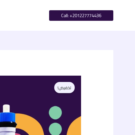
خطي
لى
Call: ‪+201227774436‬
لمحتوى
كمية
تخفيض!
شمعة
الممبرين
"كلاريتي"
–
شمعة
إزالة