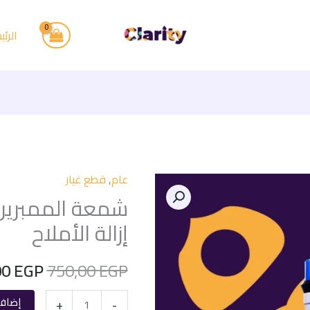
الرئي
عام
,
قطع غيار
السعر
شمعة الممبرين
الأصلي
إزالة الأملاح
هو:
00
EGP
750,00
EGP
50,00 EGP.
إضافة
+
-