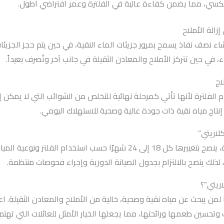
لعكسي، مما يضمن كفاءة عالية في الفلترة وعمر افتراضي أطول.
الة الأملاح
ء نصف نفاذ يسمح بمرور جزيئات الماء النقية، في حين يتم حجز الجزيئات 
 في حين تتركز الأملاح والمعادن الثقيلة في جانب آخر وتُصرف بعيداً.
اح
 الفلترة لأنها تأتي كمرحلة نهائية للتخلص من الشوائب التي لا يمكن إ
إنتاج مياه نقية ذات جودة عالية وصحية للاستهلاك اليومي.
لاريتي”
لتضمن كفاءة شمعة الممبرين في الفلترة، ينصح بتغييرها كل 18 إلى 24 شهرًا 
لذلك ينصح بالالتزام بجدول الصيانة الدورية وإجراء فحوصات منتظمة.
ريتي”؟
ًا لمن يبحث عن مياه نقية وصحية، خالية من الأملاح والمعادن الثقيلة. 
وتحسين طعمها ورائحتها، مما يجعلها الخيار الأمثل للعائلات التي تهت