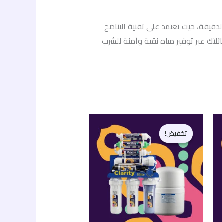
دقيقة، حيث تعتمد على تقنية التناضح
لتك عبر توفير مياه نقية وآمنة للشرب
ر
السعر
السعر
ي
الأصلي
الحالي
تخفيض!
تخفيض!
هو:
هو:
6.500,00 EGP.
8.200,00 EGP.
2.500,