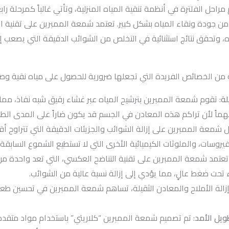
احل الفلترة في أنظمة تنقية المياه المنزلية، وتأتي غالباً كمرحلة ر
اه، وتحقق نتائج استثنائية في التخلص من الشوائب الدقيقة التي يصعب إزا
من الخصائص الفريدة التي تجعلها ضرورية للحصول على مياه نقية وصا
لة
: تقوم شمعة الممبرين بترشيح المياه عبر غشاء رقيق شبه نفاذ، مما 
 مهماً لأن تراكم هذه المعادن في الجسم قد يكون ضاراً على المدى الطو
فيروسات، والملوثات الكيميائية الأخرى التي لا تستطيع الشموع السابقة إز
 تعتمد شمعة الممبرين على تقنية التناضح العكسي، التي تعد واحدة من أ
ء تحت ضغط عالٍ، مما يؤدي إلى إزالة نسبة عالية من الشوائب.
زالة الأملاح والمعادن الثقيلة، تساهم شمعة الممبرين في تحسين طعم 
ويل الأمد
: تم تصميم شمعة الممبرين “كلاريتي” باستخدام مواد متقد