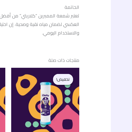
الخاتمة
تعتبر شمعة الممبرين “كلاريتي” من أفضل ا
العكسي لضمان مياه نقية وصحية. إن اختيار 
والاستخدام اليومي.
منتجات ذات صلة
السعر
السعر
الأصلي
الحالي
تخفيض!
تخفيض!
هو:
هو:
115,00 EGP.
130,00 EGP.