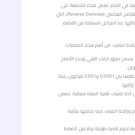
ابعة في الفلتر. تعمل هذه الشمعة على
إزالة الأملاح والمعادن الثقيلة، مما يحسن من جودة ونقاء المياه بشكل كبير. تعتمد شمعة الممبرين على تقنية التناضح العكسي (Reverse Osmosis)، التي
لتها عبر المراحل السابقة من الفلترة.
لحة للشرب. من أهم هذه المميزات:
يسمح بمرور الماء النقي وحجز الأملاح
يل.
: تعمل شمعة الممبرين على إزالة الشوائب والجزيئات الدقيقة التي تتراوح أقطارها بين 0.0001 و0.001 ميكرون، مما
التها.
كثر تقنيات تنقية المياه فعالية. تضمن
ورائحة المياه، مما يجعلها مثالية
مة تدوم لفترة طويلة وتتحمل الضغط