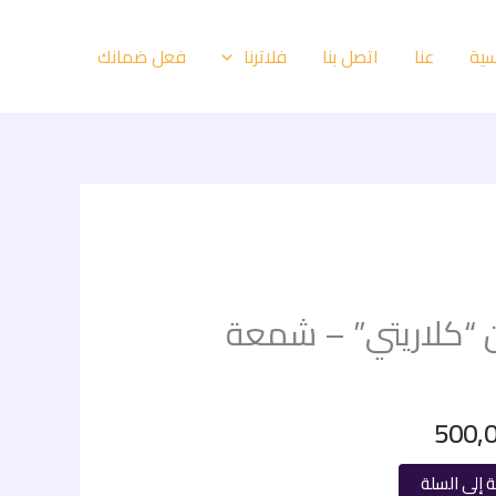
سية
عنا
اتصل بنا
فعل ضمانك
فلاترنا
السعر
 “كلاريتي” – شمعة
الحالي
هو:
500,
500,00 EGP.
7
 إلى السلة