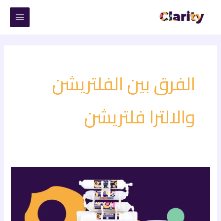
خطي
لى
لمحتوى
الفرق بين الفلتريشن
والالترا فلتريشن
مقارنة
بين
فلاتر
كلاريتي